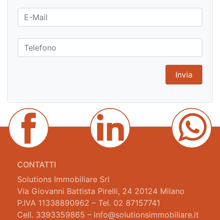
CONTATTI
Solutions Immobiliare Srl
Via Giovanni Battista Pirelli, 24 20124 Milano
P.IVA 11338890962 – Tel. 02 87157741
Cell. 3393359865 – info@solutionsimmobiliare.it