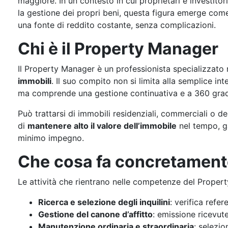
maggiore. In un contesto in cui proprietari e investitori
la gestione dei propri beni, questa figura emerge come
una fonte di reddito costante, senza complicazioni.
Chi è il Property Manager
Il Property Manager è un professionista specializzato 
immobili
. Il suo compito non si limita alla semplice in
ma comprende una gestione continuativa e a 360 gradi
Può trattarsi di immobili residenziali, commerciali o dest
di
mantenere alto il valore dell’immobile
nel tempo, ga
minimo impegno.
Che
cosa fa concretament
Le attività che rientrano nelle competenze del Proper
Ricerca e selezione degli inquilini
: verifica refer
Gestione del canone d’affitto
: emissione ricevut
Manutenzione ordinaria e straordinaria
: selezio