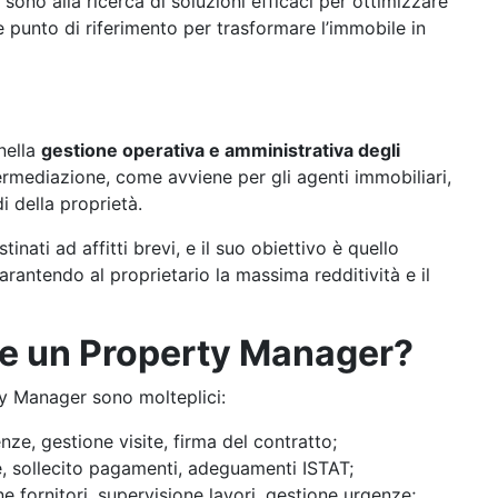
 sono alla ricerca di soluzioni efficaci per ottimizzare
 punto di riferimento per trasformare l’immobile in
nella
gestione operativa e amministrativa degli
termediazione, come avviene per gli agenti immobiliari,
 della proprietà.
inati ad affitti brevi, e il suo obiettivo è quello
rantendo al proprietario la massima redditività e il
e un Property Manager?
ty Manager sono molteplici:
enze, gestione visite, firma del contratto;
e, sollecito pagamenti, adeguamenti ISTAT;
ne fornitori, supervisione lavori, gestione urgenze;