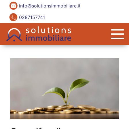
info@solutionsimmobiliare.it
0287157741