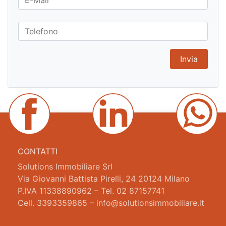
CONTATTI
Solutions Immobiliare Srl
Via Giovanni Battista Pirelli, 24 20124 Milano
P.IVA 11338890962 – Tel. 02 87157741
Cell. 3393359865 – info@solutionsimmobiliare.it