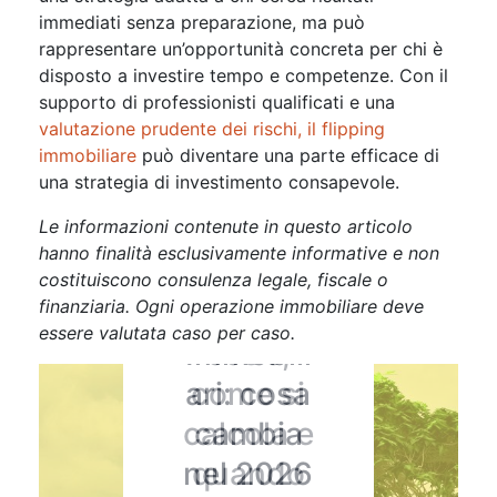
immediati senza preparazione, ma può
rappresentare un’opportunità concreta per chi è
Aste
disposto a investire tempo e competenze. Con il
Immobiliari
Aste
supporto di professionisti qualificati e una
Aste
Senza
Immobiliari
Immobiliari
categoria
valutazione prudente dei rischi, il flipping
Leva
immobiliare
può diventare una parte efficace di
Aste
Comprar
una strategia di investimento consapevole.
finanziari
Direttiva
Immobiliari
Flipping
e casa
Le informazioni contenute in questo articolo
Case
a
immobili
Flipping
hanno finalità esclusivamente informative e non
all’asta
immobili
Green e
are:
costituiscono consulenza legale, fiscale o
immobili
con
finanziaria. Ogni operazione immobiliare deve
Aste
are:
cos’è,
are e
essere valutata caso per caso.
pignora
Immobili
cos’è,
come
aste:
mento in
ari: cosa
come si
funziona
opportun
corso:
calcola e
cambia
e quanto
ità e
guida per
nel 2026
quando
si