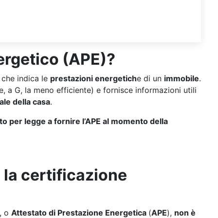
nergetico (APE)?
o
che indica le
prestazioni energetich
e di un
immobile
.
e, a G, la meno efficiente) e fornisce informazioni utili
ale della casa
.
ato per legge a fornire l’APE al momento della
?
la certificazione
, o
Attestato di Prestazione Energetica
(
APE
),
non è