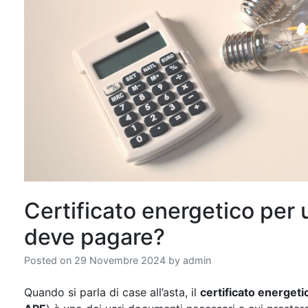
Certificato energetico per u
deve pagare?
Posted on
29 Novembre 2024
by
admin
Quando si parla di case all’asta, il
certificato energeti