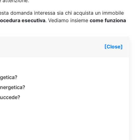
e attenzione.
esta domanda interessa sia chi acquista un immobile
procedura esecutiva
. Vediamo insieme
come funziona
[Close]
rgetica?
energetica?
a succede?