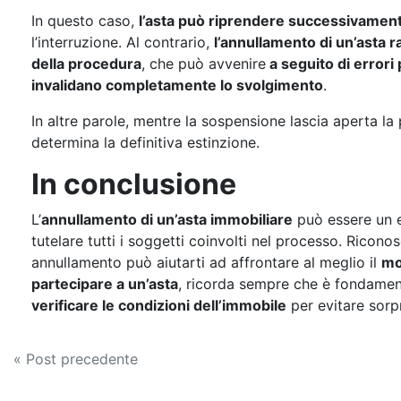
In questo caso,
l’asta può riprendere successivamen
l’interruzione. Al contrario,
l’annullamento di un’asta 
della procedura
, che può avvenire
a seguito di errori
invalidano completamente lo svolgimento
.
In altre parole, mentre la sospensione lascia aperta la p
determina la definitiva estinzione.
In conclusione
L’
annullamento di un’asta immobiliare
può essere un e
tutelare tutti i soggetti coinvolti nel processo. Rico
annullamento può aiutarti ad affrontare al meglio il
mo
partecipare a un’asta
, ricorda sempre che è fondamenta
verificare le condizioni dell’immobile
per evitare sorp
Navigazione
« Post precedente
articoli