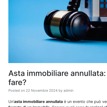
Asta immobiliare annullata
fare?
Posted on
22 Novembre 2024
by
admin
Un’
asta immobiliare annullata
è un evento che può veri