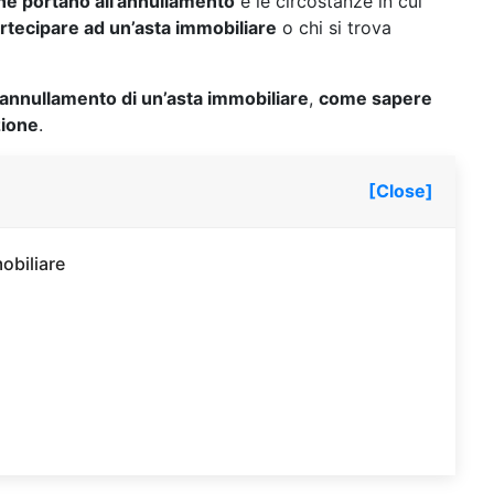
che portano all’annullamento
e le circostanze in cui
rtecipare ad un’asta immobiliare
o chi si trova
annullamento di un’asta immobiliare
,
come sapere
zione
.
[Close]
obiliare