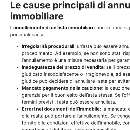
Le cause principali di ann
immobiliare
L’
annullamento di un’asta immobiliare
può verificarsi 
principali cause:
Irregolarità procedurali
: un’asta può essere annu
procedimento. Ad esempio, se non sono stati rispe
l’annullamento è una misura necessaria per garant
Inadeguatezza del prezzo di vendita
: se il prez
giudicato insoddisfacente o irragionevole, ad ese
giudice può decidere di annullare l’asta per evitare
Mancato pagamento della cauzione
: la cauzione
garanzia per il buon esito dell’asta stessa. Se l’
termini previsti, l’asta può essere annullata.
Errori nei documenti dell’immobile
: la mancata 
e la realtà può portare all’annullamento. Se vengo
fornite e le condizioni effettive dell’immobile,
appartiene al debitore, l’asta sarà annullata.