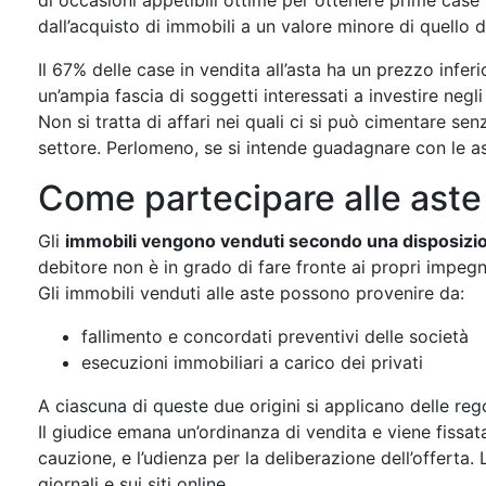
di occasioni appetibili ottime per ottenere prime cas
dall’acquisto di immobili a un valore minore di quello 
Il 67% delle case in vendita all’asta ha un prezzo inferi
un’ampia fascia di soggetti interessati a investire neg
Non si tratta di affari nei quali ci si può cimentare 
settore. Perlomeno, se si intende guadagnare con le as
Come partecipare alle aste
Gli
immobili vengono venduti secondo una disposizion
debitore non è in grado di fare fronte ai propri impegn
Gli immobili venduti alle aste possono provenire da:
fallimento e concordati preventivi delle società
esecuzioni immobiliari a carico dei privati
A ciascuna di queste due origini si applicano delle rego
Il giudice emana un’ordinanza di vendita e viene fissat
cauzione, e l’udienza per la deliberazione dell’offerta. 
giornali e sui siti online.