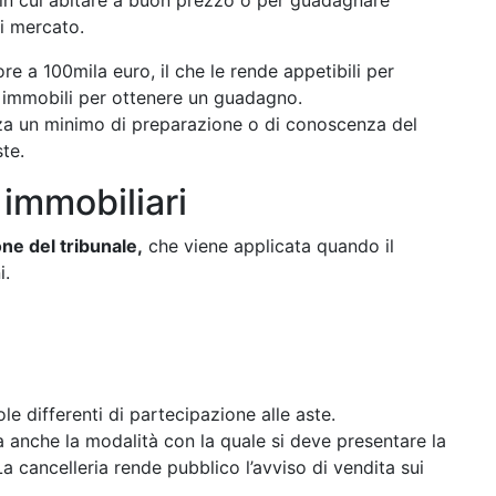
e in cui abitare a buon prezzo o per guadagnare
di mercato.
ore a 100mila euro, il che le rende appetibili per
li immobili per ottenere un guadagno.
senza un minimo di preparazione o di conoscenza del
te.
 immobiliari
e del tribunale,
che viene applicata quando il
i.
le differenti di partecipazione alle aste.
a anche la modalità con la quale si deve presentare la
La cancelleria rende pubblico l’avviso di vendita sui