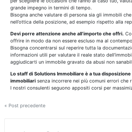
per scegliere le occasioni che fanno al caso tuo, valut
grande impegno in termini di tempo.
Bisogna anche valutare di persona sia gli immobili che l
nell’ottica della posizione, ad esempio rispetto alla rep
Devi porre attenzione anche all’importo che offri.
Con
offrire in modo da non essere escluso ma al contemp
Bisogna concentrarsi sul reperire tutta la documentazio
informazioni utili per valutare il reale stato dell’immo
aggiudicarti un immobile gravato da abusi non sanabil
Lo staff di Solutions Immobiliare è a tua disposizione
immobiliari
senza incorrere nei più comuni errori che r
I nostri consulenti seguono appositi corsi per massimizza
Navigazione
« Post precedente
articoli