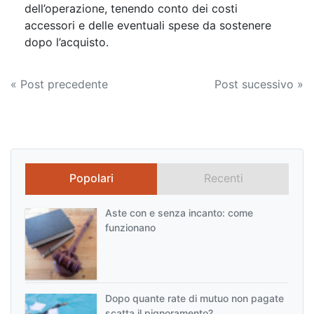
dell’operazione, tenendo conto dei costi
accessori e delle eventuali spese da sostenere
dopo l’acquisto.
Navigazione
« Post precedente
Post sucessivo »
articoli
Popolari
Recenti
Aste con e senza incanto: come
funzionano
Dopo quante rate di mutuo non pagate
scatta il pignoramento?