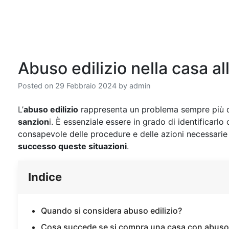
Abuso edilizio nella casa al
Posted on
29 Febbraio 2024
by
admin
L’
abuso edilizio
rappresenta un problema sempre più 
sanzion
i. È essenziale essere in grado di identificarl
consapevole delle procedure e delle azioni necessari
successo queste situazioni
.
Indice
Quando si considera abuso edilizio?
Cosa succede se si compra una casa con abuso 