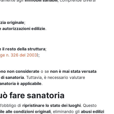
ivamente agli
immobili sanabili
, comprende diversi
zia originale
;
autorizzazioni edilizie
.
l resto della struttura
;
ge n. 326 del 2003
);
dono non considerate
o se
non è mai stata versata
 di sanatoria
. Tuttavia, è necessario valutare
natoria è applicabile
.
ò fare sanatoria
 l’obbligo di
ripristinare lo stato dei luoghi
. Questo
e alle condizioni originali
, eliminando gli
abusi edilizi