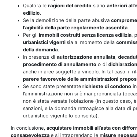
Qualora le
ragioni del credito
siano
anteriori all
edilizio
.
Se la demolizione della parte abusiva
compromette
l’agibilità della parte regolarmente assentita
.
Per gli
immobili costruiti senza licenza edilizia
, 
urbanistici vigenti
sia al momento della
commiss
della domanda
.
In presenza di
autorizzazione annullata
,
decadu
procedimento di annullamento
o di
dichiarazio
anche in aree soggette a vincolo. In tal caso, il r
parere favorevole delle amministrazioni preposte
Se sono state presentate
richieste di condono
in
l’amministrazione non si è mai pronunciata (occasi
non è stata versata l’oblazione (in questo caso, è
sanzioni, e la domanda retroagisce alla data di 
urbanistico vigente lo consenta).
In conclusione,
acquistare immobili all’asta con diffor
consapevolezza
e si intraprendano le m
isure necessa