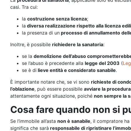
La
procedura di sanatoria
, applicabile solo ed esclus
casi. Tra cui:
la
costruzione senza licenza
;
la
diversa realizzazione rispetto alla licenza edili
la presenza di un
processo di annullamento delle 
Inoltre, è possibile
richiedere la sanatoria
:
se la
demolizione dell’abuso comprometterebbe i
se l’abuso è precedente alla
legge del 2003
(
Leg
se è di
lieve entità e considerato sanabile
.
È importante notare che, se vi sono
richieste di con
l’oblazione
, può essere possibile
avviare la procedura
attentamente ogni situazione, poiché
non sempre la sa
Cosa fare quando non si pu
Se l’immobile all’asta
non è sanabile
, il compratore ha
significa che sarà
responsabile di ripristinare l’immobil