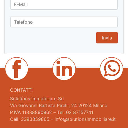
CONTATTI
Solutions Immobiliare Srl
Via Giovanni Battista Pirelli, 24 20124 Milano
P.IVA 11338890962 – Tel. 02 87157741
Cell. 3393359865 – info@solutionsimmobiliare.it