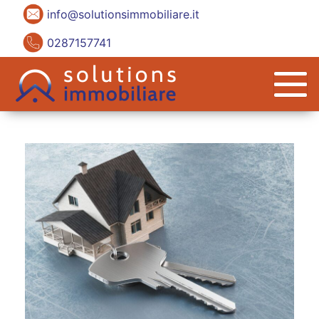
info@solutionsimmobiliare.it
0287157741