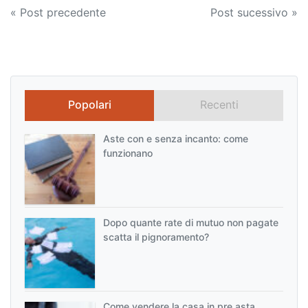
Navigazione
« Post precedente
Post sucessivo »
articoli
Popolari
Recenti
Aste con e senza incanto: come
funzionano
Dopo quante rate di mutuo non pagate
scatta il pignoramento?
Come vendere la casa in pre asta