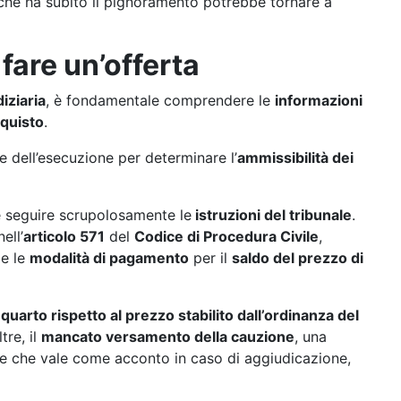
 che ha subito il pignoramento potrebbe tornare a
 fare un’offerta
iziaria
, è fondamentale comprendere le
informazioni
cquisto
.
e dell’esecuzione per determinare l’
ammissibilità dei
 seguire scrupolosamente le
istruzioni del tribunale
.
ell’
articolo 571
del
Codice di Procedura Civile
,
i
e le
modalità di pagamento
per il
saldo del prezzo di
quarto rispetto al prezzo stabilito dall’ordinanza del
ltre, il
mancato versamento della cauzione
, una
 e che vale come acconto in caso di aggiudicazione,