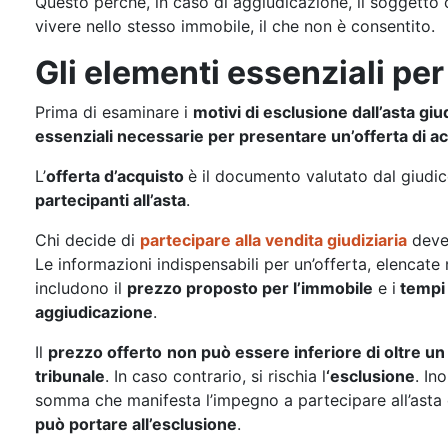
Questo perché, in caso di aggiudicazione, il soggetto
vivere nello stesso immobile, il che non è consentito.
Gli elementi essenziali per
Prima di esaminare i
motivi di esclusione dall’asta giud
essenziali necessarie per presentare un’offerta di a
L’
offerta d’acquisto
è il documento valutato dal giudic
partecipanti all’asta
.
Chi decide di
partecipare alla vendita giudiziaria
deve
Le informazioni indispensabili per un’offerta, elencate n
includono il
prezzo proposto per l’immobile
e i
temp
aggiudicazione
.
Il
prezzo offerto
non può essere inferiore di oltre un 
tribunale
. In caso contrario, si rischia l
‘esclusione
. Ino
somma che manifesta l’impegno a partecipare all’asta
può portare all’esclusione
.