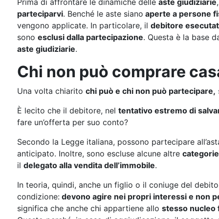
Prima di affrontare le dinamiche delle
aste giudiziarie
parteciparvi
. Benché le aste siano
aperte a persone fi
vengono applicate. In particolare, il
debitore esecuta
sono
esclusi dalla partecipazione
. Questa è la base d
aste giudiziarie
.
Chi non può comprare casa
Una volta chiarito
chi può e chi non può partecipare,
È lecito che il debitore, nel
tentativo estremo di salva
fare un’offerta per suo conto?
Secondo la Legge italiana, possono partecipare all’ast
anticipato. Inoltre, sono escluse alcune altre
categorie 
il
delegato alla vendita dell’immobile
.
In teoria, quindi, anche un figlio o il coniuge del debi
condizione:
devono agire nei propri interessi e non p
significa che anche chi appartiene allo
stesso nucleo 