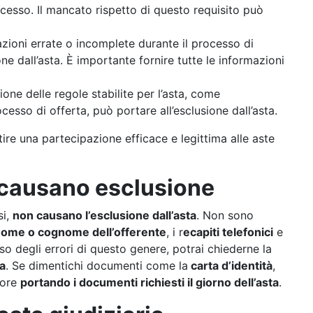
ccesso. Il mancato rispetto di questo requisito può
azioni errate o incomplete durante il processo di
ne dall’asta. È importante fornire tutte le informazioni
zione delle regole stabilite per l’asta, come
sso di offerta, può portare all’esclusione dall’asta.
ire una partecipazione efficace e legittima alle aste
 causano esclusione
si,
non causano l’esclusione dall’asta
. Non sono
 nome o cognome dell’offerente
, i r
ecapiti telefonici
e
o degli errori di questo genere, potrai chiederne la
ta
. Se dimentichi documenti come la
carta d’identità
,
rore
portando i documenti richiesti il giorno dell’asta
.