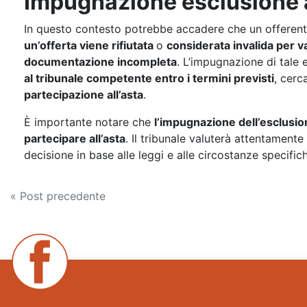
Impugnazione esclusione a
In questo contesto potrebbe accadere che un offerent
un’offerta viene rifiutata
o
considerata invalida per va
documentazione incompleta
. L’impugnazione di tale
al tribunale competente entro i termini previsti
, cerc
partecipazione all’asta
.
È importante notare che
l’impugnazione dell’esclusio
partecipare all’asta
. Il tribunale valuterà attentamen
decisione in base alle leggi e alle circostanze specific
Navigazione
« Post precedente
articoli