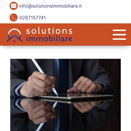
info@solutionsimmobiliare.it
0287157741