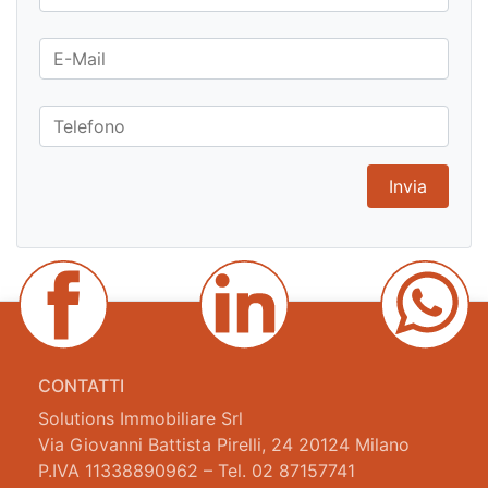
CONTATTI
Solutions Immobiliare Srl
Via Giovanni Battista Pirelli, 24 20124 Milano
P.IVA 11338890962 – Tel. 02 87157741