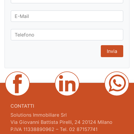
CONTATTI
Solutions Immobiliare Srl
Via Giovanni Battista Pirelli, 24 20124 Milano
P.IVA 11338890962 – Tel. 02 87157741